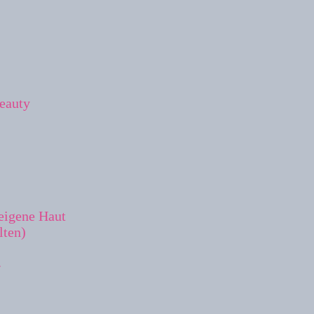
eauty
 eigene Haut
lten)
.