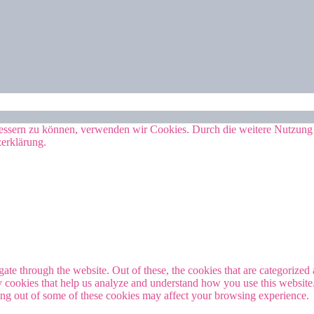
erbessern zu können, verwenden wir Cookies. Durch die weitere Nutzun
zerklärung.
e through the website. Out of these, the cookies that are categorized a
rty cookies that help us analyze and understand how you use this websit
ting out of some of these cookies may affect your browsing experience.