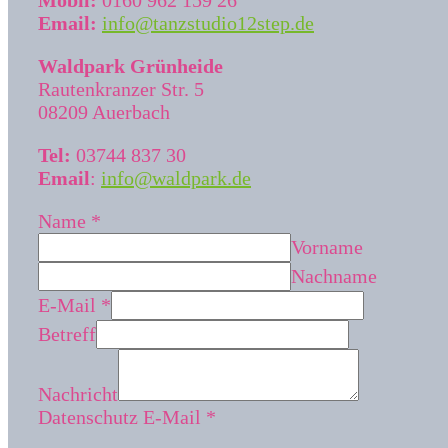
Mobil:
0160 962 159 26
Email:
info@tanzstudio12step.de
Waldpark Grünheide
Rautenkranzer Str. 5
08209 Auerbach
Tel:
03744 837 30
Email
:
info@waldpark.de
Name
*
Vorname
Nachname
E-Mail
*
Betreff
Nachricht
Datenschutz E-Mail
*