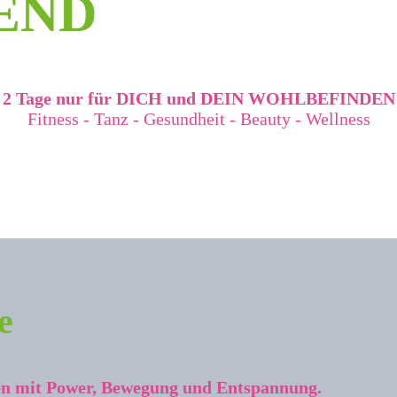
END
2 Tage nur für DICH und DEIN WOHLBEFINDEN
Fitness - Tanz - Gesundheit - Beauty - Wellness
e
en mit Power, Bewegung und Entspannung.